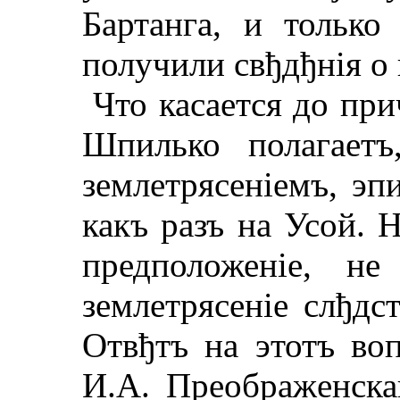
Бартанга, и только
получили свђдђнiя о 
Что касается до при
Шпилько полагаетъ
землетрясенiемъ, эп
какъ разъ на Усой. 
предположенiе, не
землетрясенiе слђдст
Отвђтъ на этотъ во
И.А. Преображeнскаг