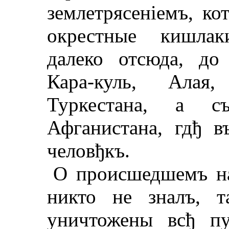
землетрясенiемъ, ко
окрестные кишлак
далеко отсюда, до
Кара-куль, Алая,
Туркестана, а 
Афганистана, гдђ 
человђкъ.
О происшедшемъ на
никто не зналъ, т
уничтожены всђ пу