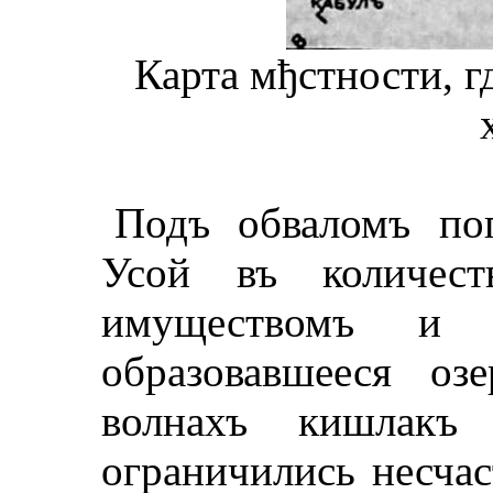
Карта мђстности, 
Подъ обваломъ пог
Усой въ количес
имуществомъ и 
образовавшееся оз
волнахъ кишлакъ
ограничились несчас