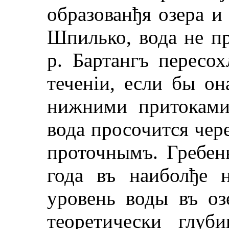
образованђя озера и 
Шпилько, вода не пр
р. Бартангъ пересо
теченiи, если бы о
нижними притоками
вода просочится чере
проточнымъ. Гребен
года въ наиболђе 
уровень воды въ оз
теоретически глуб