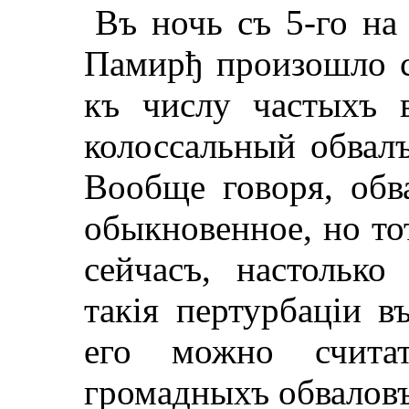
Въ ночь съ 5-го на
Памирђ произошло с
къ числу частыхъ 
колоссальный обвалъ
Вообще говоря, обв
обыкновенное, но то
сейчасъ, настолько
такiя пертурбацiи в
его можно счита
громадныхъ обваловъ