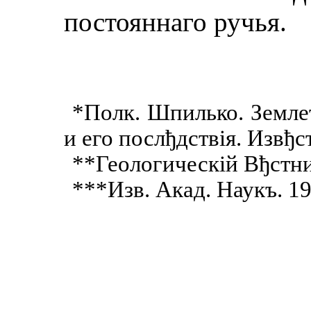
постояннаго ручья.
*Полк. Шпилько. Земле
и его послђдствiя. Извђст
**Геологическiй Вђстн
***Изв. Акад. Наукъ. 1