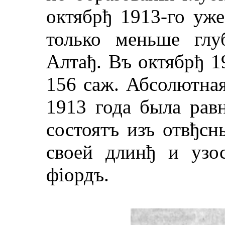
октябрђ 1913-го уже
только меньше глу
Алтађ. Въ октябрђ 1
156 саж. Абсолютная
1913 года была равн
состоятъ изъ отвђсн
своей длинђ и узо
фiордъ.