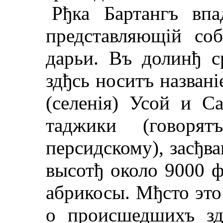
Рђка Бартангъ впа
представляющiй со
дарьи. Въ долинђ с
здђсь носитъ назван
(селенiя) Усой и С
таджики (говоря
персидскому), засђв
высотђ около 9000 ф
абрикосы. Mђсто это
о происшедшихъ зд