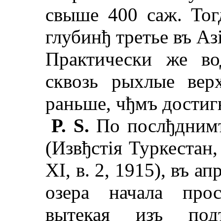
свыше 400 саж. То
глубинђ третье въ Аз
Практически же во
сквозь рыхлые вер
раньше, чђмъ достигн
P. S.
По послђднимъ
(Извђстiя Туркестан,
XI, в. 2, 1915), въ а
озера начала прос
вытекая изъ по