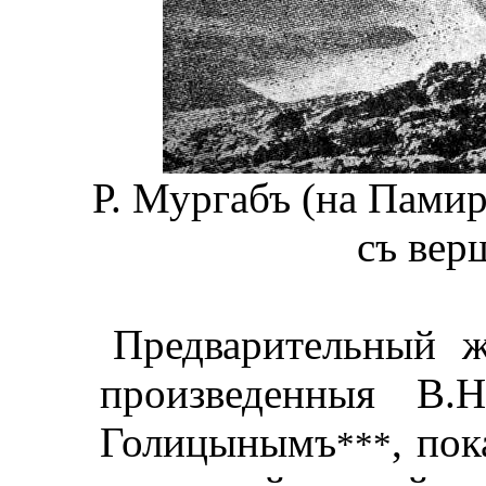
Р. Мургабъ (на Памир
съ вер
Предварительный ж
произведенныя В.
Голицынымъ
, пок
***