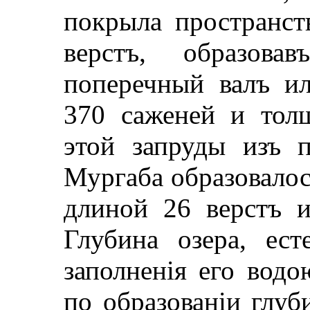
покрыла пространст
верстъ, образов
поперечный валъ и
370 саженей и тол
этой запруды изъ 
Мургаба образовалос
длиной 26 верстъ 
Глубина озера, ест
заполненiя его водо
по образованiи глуб