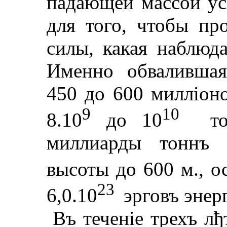
падающей массой усо
для того, чтобы про
силы, какая наблюда
Именно обвалившая
450 до 600 миллiоно
9
10
8.
10
до
10
т
миллиарды тоннъ с
высоты до 600 м., 
23
6,0.10
эрговъ энерг
Въ теченiе трехъ л